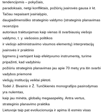
tendencijomis – pokyčiais,
paradoksais, netgi konfliktais, požiūrių įvairovės gausa ir kt.
Tačiau nepaisant įvairialypio,
daugiadimensiško strateginio valdymo (strateginis planavimas
recenzijos
autoriaus traktuojamas kaip vienas iš svarbiausių viešojo
valdymo, t. y. viešosios politikos
ir viešojo administravimo visumos elementų) interpretacijų
įvairovės ir praktinio
lygmens jį vartojant kaip efektyvumo instrumentą, turime
pripažinti, kad vadybiniu
požiūriu strateginis planavimas jau apie 70 metų yra itin svarbi
vadybos priemonė
viešųjų institucijų veiklai plėtoti.
Todėl J. Bivainio ir Ž. Tunčikienės monografijos pasirodymas
yra nulemtas,
kaip jau minėta, globalių megaaspektų. Antra vertus,
strateginio planavimo praktika
Lietuvoje taip pat evoliucionuoja ir apima iš esmės visas