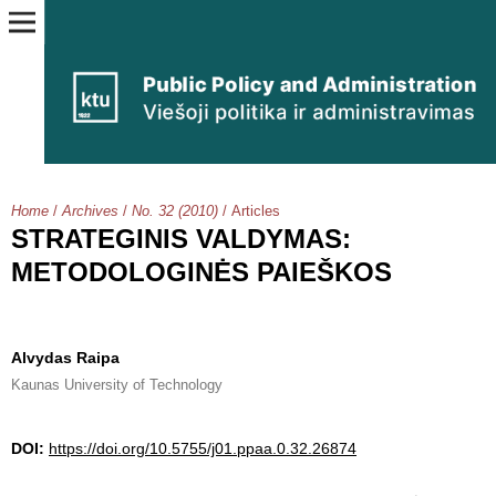
Home
/
Archives
/
No. 32 (2010)
/
Articles
STRATEGINIS VALDYMAS:
METODOLOGINĖS PAIEŠKOS
Alvydas Raipa
Kaunas University of Technology
DOI:
https://doi.org/10.5755/j01.ppaa.0.32.26874