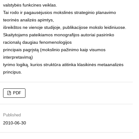
valstybės funkcines veiklas.
Tai rodo ir pagausėjusios mokslinės strateginio planavimo
teorinės analizės apimtys,
išreikštos ne vienoje studijoje, publikacijose mokslo leidiniuose.
Skaitytojams pateikiamos monografijos autoriai pasirinko
racionalų daugiau fenomenologijos
principais pagrįstą (mokslinio pažinimo kaip visumos
interpretavimą)
tyrimo logiką, kurios struktūra atitinka klasikinės metaanalizės
principus.
PDF
Published
2010-06-30