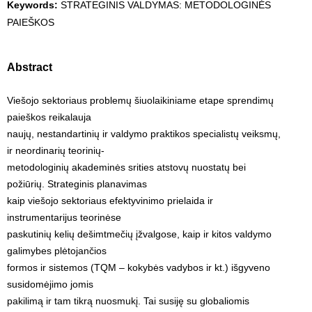
Keywords:
STRATEGINIS VALDYMAS: METODOLOGINĖS
PAIEŠKOS
Abstract
Viešojo sektoriaus problemų šiuolaikiniame etape sprendimų
paieškos reikalauja
naujų, nestandartinių ir valdymo praktikos specialistų veiksmų,
ir neordinarių teorinių-
metodologinių akademinės srities atstovų nuostatų bei
požiūrių. Strateginis planavimas
kaip viešojo sektoriaus efektyvinimo prielaida ir
instrumentarijus teorinėse
paskutinių kelių dešimtmečių įžvalgose, kaip ir kitos valdymo
galimybes plėtojančios
formos ir sistemos (TQM – kokybės vadybos ir kt.) išgyveno
susidomėjimo jomis
pakilimą ir tam tikrą nuosmukį. Tai susiję su globaliomis